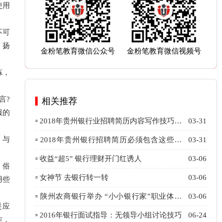
使用
不可
，扬
金粉笔教育微信公众号
金粉笔教育微信视频号
炼，
言?
相关推荐
服的
▫ 2018年贵州银行业招聘简历内容写作技巧免
03-31
费公布
，与
▫ 2018年贵州银行招聘简历必须包含这些内
03-31
容！
▫ 收益“超5” 银行理财开门红诱人
03-06
、俗
▫ 女神节 去银行转一转
03-06
用些
▫ 陕州农商银行举办 “小小银行家”职业体验
03-06
是应
活动
▫ 2016年银行面试指导：无领导小组讨论技巧
06-24
作，