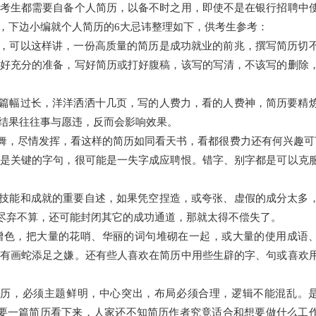
考生都需要自备个人简历，以备不时之用，即使不是在银行招聘中
，下边小编就个人简历的6大忌讳整理如下，供考生参考：
作，可以这样讲，一份高质量的简历是成功就业的前兆，撰写简历切
好充分的准备，写好简历或打好腹稿，该写的写清，不该写的删除
可篇幅过长，洋洋洒洒十几页，写的人费力，看的人费神，简历要精
结果往往事与愿违，反而会影响效果。
凤舞，尽情发挥，看这样的简历如同看天书，看都很费力还有何兴趣可
是关键的字句，很可能是一失字成应聘恨。错字、别字都是可以克
、技能和成就的重要自述，如果凭空捏造，或夸张、虚假的成分太多
"尽弃不算，还可能封闭其它的成功通道，那就太得不偿失了。
增色，把大量的花哨、华丽的词句堆砌在一起，或大量的使用成语
有画蛇添足之嫌。还有些人喜欢在简历中用些生辟的字、句或喜欢
简历，必须主题鲜明，中心突出，布局必须合理，逻辑不能混乱。
，不要一篇简历看下来，人家还不知简历作者究竟适合和想要做什么工