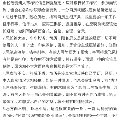
金粉笔贵州人事考试信息网提醒您：应聘银行员工考试，参加面试
到，也会在各种求职场合需要到，一分简历就能决定你是留还是去
1.忌过于轻率、随心所欲。撰写简历是很严肃、很重要的一项工
轻率行事、信手拈来，应再三斟酌、反复推敲，在应聘前就应该做
长避短，做到写的简历合式、合格、合理、合意。
2.忌长篇大论、夸夸其谈。简历，顾名思义是简炼的经历，切不
使看的人一目了然，印象深刻，否则，尽管你主观愿望很好，但是
3.忌笔迹潦草、错字别字。有的人写简历为了图快，字写得龙飞
有的是在打印、复印时不注意质量，掉行漏字，而漏、掉的恰恰又
缺陷，因为粗心大意而痛失良机那真是太不合算了。
4.忌虚假不实、前后矛盾。简历是较真实地反映自己学历、经历
本人真实情况大相径庭，即使一时得逞，也总会露出马脚，前"功
5.忌稀奇怪异、生癖花哨。有的求职者为了给自己的简历生辉、
语，有的人甚至于自己去创造成语，却不知有时会弄巧成拙，给人
繁体字，本想展示自己的才华，孰不知有时适得其反。
6.忌方向不明、条理不清。这是很重要的一条，一篇 写得好的
聘"会计"还是"文秘"或者"物业管理"，全篇都要围绕一个主题