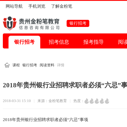
网站导航
手机浏览
了解金粉笔
全部考试
银行招考
省考
国家公务员
事业单位
教师招考
特岗教师
银行招考
招考信息
报考指导
阅
医疗卫生
信用社招考
银行招考
人才引进
教师资格证
国企招考
三支一扶
选调生
大学生村官
课程
银行招考
阅读资料
详情
/
/
/
/
其它考试
考试助手
2018年贵州银行业招聘求职者必须“六忌”
报考指导
报名入口
时政热点
备考资料
考试题目
|
|
2018-03-31 15:10
来源：金粉笔教育
热度：
2018年贵州银行业招聘求职者必须“六忌”事项