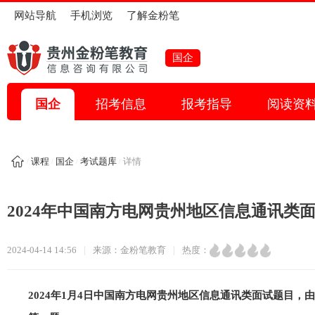
网站导航
手机浏览
了解金粉笔
全部考试
国企
省考
国家公务员
事业单位
教师招考
特岗教师
国企
招考信息
报考指导
阅读资
医疗卫生
信用社招考
银行招考
人才引进
教师资格证
国企招考
三支一扶
选调生
大学生村官
课程
国企
考试题库
详情
/
/
/
/
其它考试
考试助手
2024年中国南方电网贵州地区信息通讯类面
报考指导
报名入口
时政热点
备考资料
考试题目
|
|
2024-04-14 14:56
来源：金粉笔教育
热度：
2024年1月4日中国南方电网贵州地区信息通讯类面试题目